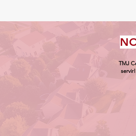
NO
TMJ Co
servir