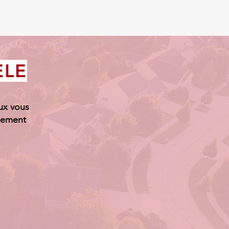
ÈLE
ux vous
plement