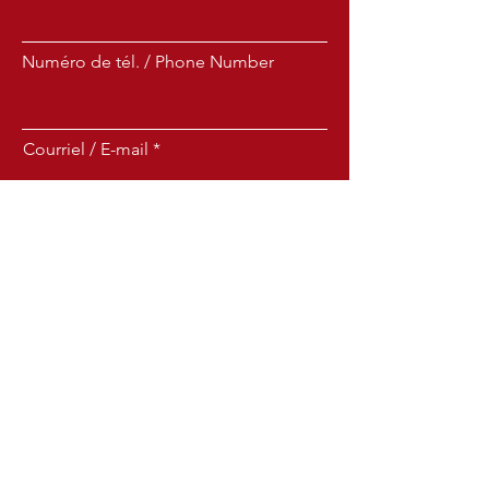
Numéro de tél. / Phone Number
Courriel / E-mail
Sujet / Subject
Message
Envoyer/Send