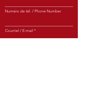
Numéro de tél. / Phone Number
Courriel / E-mail
Sujet / Subject
Message
Envoyer/Send